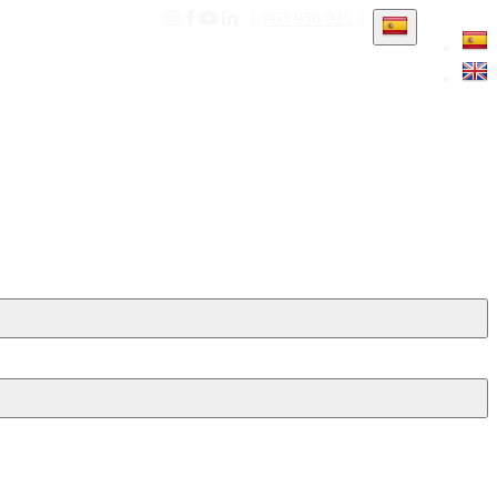
|
963 956 925
|