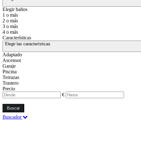
Elegir baños
1 o más
2 o más
3 o más
4 o más
Características
Elegir las características
Adaptado
Ascensor
Garaje
Piscina
Terrazas
Trastero
Precio
€
Buscar
Buscador