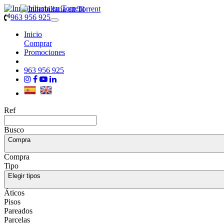
963 956 925
Toggle
navigation
Inicio
Comprar
Promociones
963 956 925
Ref
Busco
Compra
Compra
Tipo
Elegir tipos
Áticos
Pisos
Pareados
Parcelas